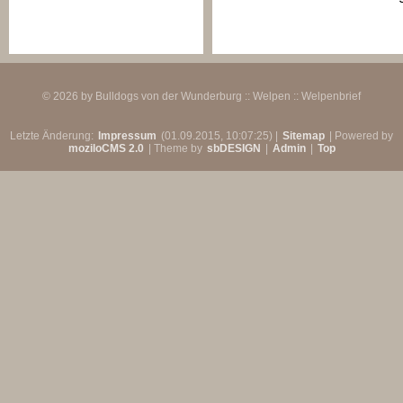
©
2026 by Bulldogs von der Wunderburg :: Welpen :: Welpenbrief
Letzte Änderung:
Impressum
(01.09.2015, 10:07:25) |
Sitemap
| Powered by
moziloCMS 2.0
| Theme by
sbDESIGN
|
Admin
|
Top